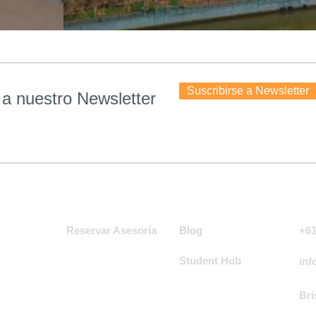
Suscribirse a Newsletter
 a nuestro Newsletter
Asesoria
Co
Community
s
Reservar Asesoría
Blog
+61
Student Hub
inf
Bri