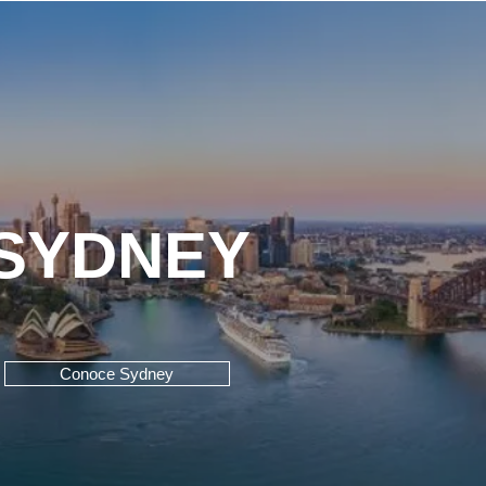
​SYDNEY
Conoce Sydney