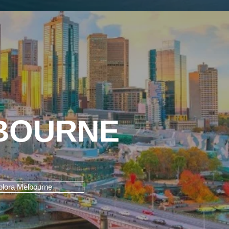
BOURNE
plora Melbourne