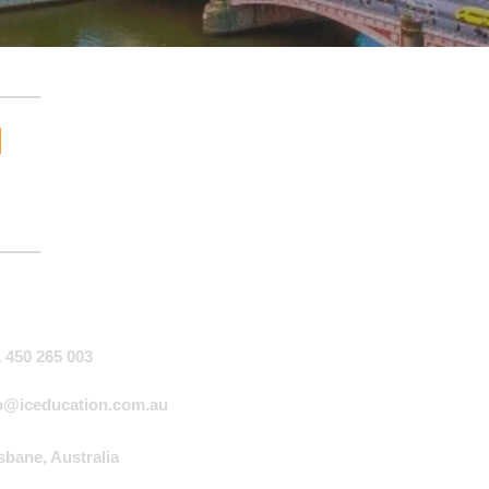
ntáctanos
 450 265 003
o@iceducation.com.au
sbane, Australia