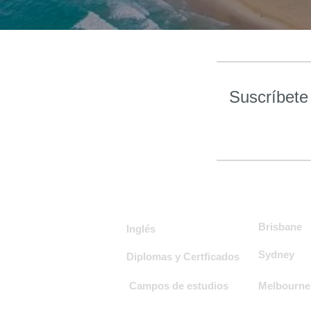
Suscríbete
Destino
Cursos
Brisbane
Inglés
Sydney
Diplomas y Certficados
Campos de estudios
Melbourne